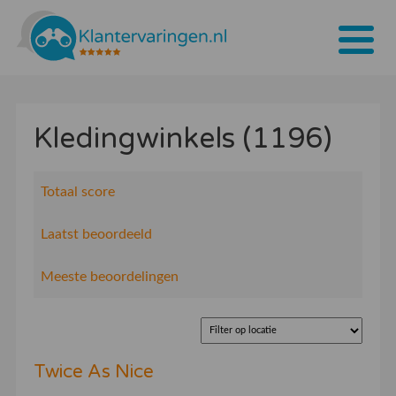
Home
Kledingwinkels (1196)
Tarieven
Bedrijven
Totaal score
Over ons
Laatst beoordeeld
Blogs
Meeste beoordelingen
Contact
Bedrijf aanmelden
Twice As Nice
Inloggen