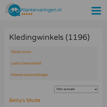
Home
Kledingwinkels (1196)
Tarieven
Bedrijven
Totaal score
Over ons
Laatst beoordeeld
Blogs
Meeste beoordelingen
Contact
Bedrijf aanmelden
Betty's Mode
Inloggen