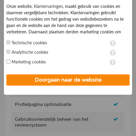
Onze website,
Klantervaringen
, maakt gebruik van cookies en
daarmee vergelijkbare technieken. Klantervaringen gebruikt
functionele cookies om het gedrag van websitebezoekers na te
gaan en de website aan de hand van deze gegevens te
verbeteren. Daarnaast plaatsen derden marketing cookies om
gepersonaliseerde advertenties te tonen. Met het plaatsen van
Technische cookies
Geen opstartkosten
marketing cookies worden persoonsgegevens verwerkt. Je geeft
toestemming voor deze verwerking wanneer je hieronder een
Analytische cookies
vinkje plaatst. Wil je niet alle cookies accepteren? Dan kan je dit
Social Media integratie om uw reviews te delen
Marketing cookies
op ieder moment aanpassen in de
instellingen
. Lees voor meer
informatie onze
privacy- en cookieverklaring
.
Uw eigen review promotie link
Doorgaan naar de website
Uw eigen review widget voor op de website
Profielpagina optimalisatie
Gebruiksvriendelijk beheer van het
reviewsysteem