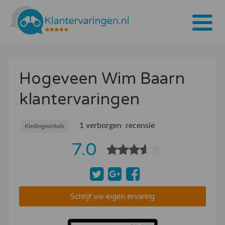
Home
Hogeveen Wim Baarn
Tarieven
klantervaringen
Bedrijven
Over ons
1 verborgen recensie
Kledingwinkels
7.0
Blogs
Contact
Bedrijf aanmelden
Schrijf uw eigen ervaring
Inloggen