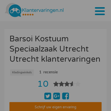
Home
Barsoi Kostuum
Tarieven
Speciaalzaak Utrecht
Bedrijven
Utrecht klantervaringen
Over ons
Blogs
1 recensie
Kledingwinkels
10
Contact
Bedrijf aanmelden
Inloggen
Schrijf uw eigen ervaring