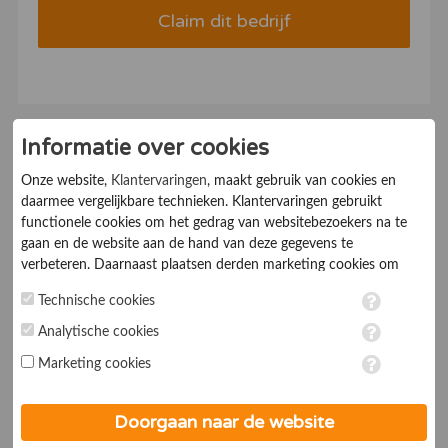
Claim dit bedrijf
Informatie over cookies
Schrijf u direct in en
Onze website,
Klantervaringen
, maakt gebruik van cookies en
daarmee vergelijkbare technieken. Klantervaringen gebruikt
claim uw bedrijf
functionele cookies om het gedrag van websitebezoekers na te
gaan en de website aan de hand van deze gegevens te
verbeteren. Daarnaast plaatsen derden marketing cookies om
Klantervaringen Online maakt het mogelijk om de
gepersonaliseerde advertenties te tonen. Met het plaatsen van
waardering die klanten uitspreken over uw bedrijf
Technische cookies
marketing cookies worden persoonsgegevens verwerkt. Je geeft
openbaar te maken en te delen met bestaande en
toestemming voor deze verwerking wanneer je hieronder een
Analytische cookies
potentiële nieuwe klanten.
vinkje plaatst. Wil je niet alle cookies accepteren? Dan kan je dit
Marketing cookies
op ieder moment aanpassen in de
instellingen
. Lees voor meer
Uw gegevens
informatie onze
privacy- en cookieverklaring
.
Doorgaan naar de website
Naam
*