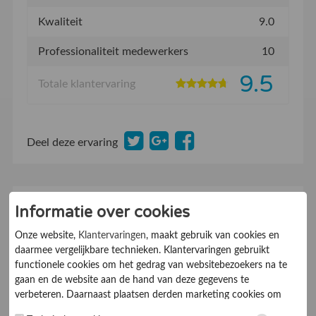
Kwaliteit
9.0
Professionaliteit medewerkers
10
9.5
Totale klantervaring
Deel deze ervaring
18-06-2016
Maurice
Informatie over cookies
10
Beveelt dit bedrijf aan:
Ja
Onze website,
Klantervaringen
, maakt gebruik van cookies en
De klant kent ons van:
Internet
daarmee vergelijkbare technieken. Klantervaringen gebruikt
functionele cookies om het gedrag van websitebezoekers na te
Zeer klantvriendelijk
gaan en de website aan de hand van deze gegevens te
verbeteren. Daarnaast plaatsen derden marketing cookies om
gepersonaliseerde advertenties te tonen. Met het plaatsen van