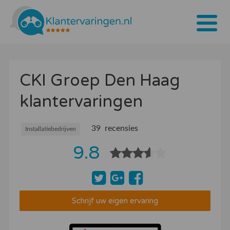
Home
CKI Groep Den Haag
Tarieven
klantervaringen
Bedrijven
Over ons
39 recensies
Installatiebedrijven
9.8
Blogs
Contact
Bedrijf aanmelden
Schrijf uw eigen ervaring
Inloggen