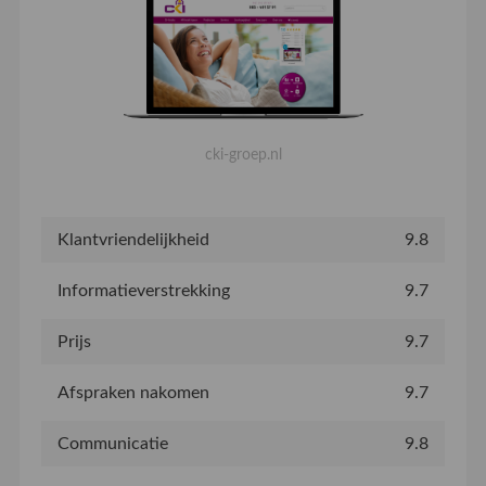
cki-groep.nl
Klantvriendelijkheid
9.8
Informatieverstrekking
9.7
Prijs
9.7
Afspraken nakomen
9.7
Communicatie
9.8