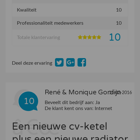
Kwaliteit
10
Professionaliteit medewerkers
10
10
Totale klantervaring
Deel deze ervaring
René & Monique Gordijn
14-02-2016
10
Beveelt dit bedrijf aan:
Ja
De klant kent ons van:
Internet
Een nieuwe cv-ketel
plus een nieuwe radiator