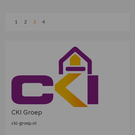
1
2
3
4
CKI Groep
cki-groep.nl