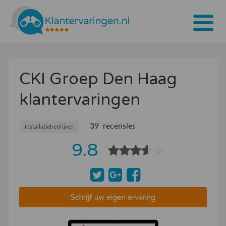
Home
CKI Groep Den Haag
Tarieven
klantervaringen
Bedrijven
Over ons
39 recensies
Installatiebedrijven
9.8
Blogs
Contact
Bedrijf aanmelden
Schrijf uw eigen ervaring
Inloggen