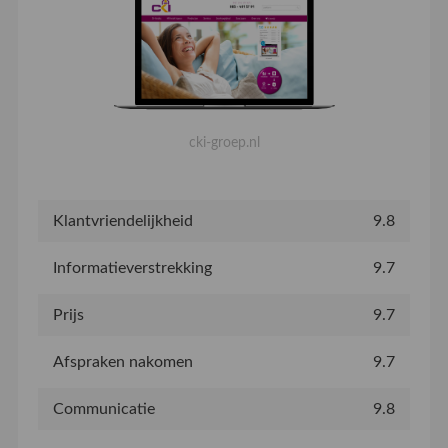
cki-groep.nl
Klantvriendelijkheid
9.8
Informatieverstrekking
9.7
Prijs
9.7
Afspraken nakomen
9.7
Communicatie
9.8