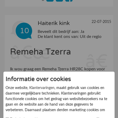
22-07-2015
Haiterik kink
10
Beveelt dit bedrijf aan:
Ja
De klant kent ons van:
Uit de regio
Remeha Tzerra
Ik wou graag een Remeha Tzerra HR28C kopen voor
een scherpe prijs en een goedkoop
Informatie over cookies
onderhoudsabonnement. Dit bedrijf kon daarin
voorzien!
Onze website,
Klantervaringen
, maakt gebruik van cookies en
daarmee vergelijkbare technieken. Klantervaringen gebruikt
functionele cookies om het gedrag van websitebezoekers na te
Pluspunten
gaan en de website aan de hand van deze gegevens te
Afspraken nagekomen
verbeteren. Daarnaast plaatsen derden marketing cookies om
gepersonaliseerde advertenties te tonen. Met het plaatsen van