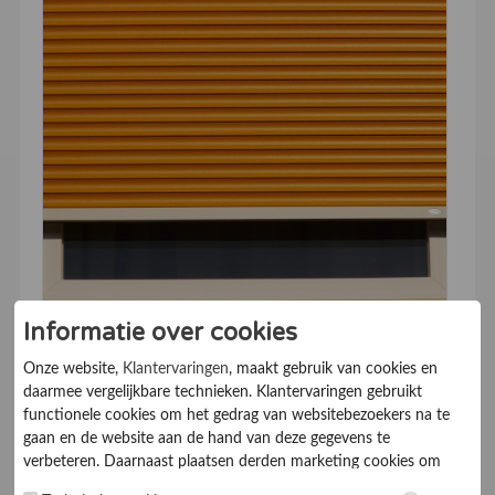
Rolgordijnen zijn in veel Nederlandse huishoudens
Informatie over cookies
immens populair geworden. Maar wat maakt ze
Onze website,
Klantervaringen
, maakt gebruik van cookies en
eigenlijk zo aantrekkelijk? En hoe kies je het juiste
daarmee vergelijkbare technieken. Klantervaringen gebruikt
rolgordijn voor je ruimte? In deze blog duiken we
functionele cookies om het gedrag van websitebezoekers na te
dieper in waarom rolgordijnen zo'n geweldige optie
gaan en de website aan de hand van deze gegevens te
zijn en geven we je praktische tips voor het kiezen
verbeteren. Daarnaast plaatsen derden marketing cookies om
van de perfecte variant voor jouw huis. De opmars
gepersonaliseerde advertenties te tonen. Met het plaatsen van