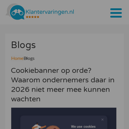
Home
Blogs
Tarieven
Bedrijven
Home
Blogs
Cookiebanner op orde?
Over ons
Waarom ondernemers daar in
Blogs
2026 niet meer mee kunnen
Contact
wachten
Bedrijf aanmelden
Inloggen