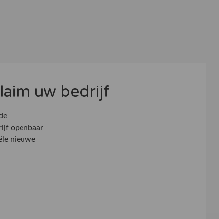
 claim uw bedrijf
 de
rijf openbaar
ële nieuwe