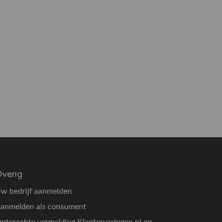
verig
w bedrijf aanmelden
anmelden als consument