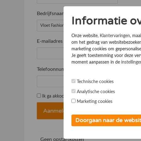
Bedrijfsnaam
*
Informatie o
Onze website,
Klantervaringen
, maa
E-mailadres
*
om het gedrag van websitebezoekers
marketing cookies om gepersonalise
Je geeft toestemming voor deze verwe
moment aanpassen in de
instellinge
Telefoonnummer
*
Technische cookies
Analytische cookies
Ik ga akkoord met de
Algemene voorwaarden
Marketing cookies
Doorgaan naar de websi
Geen opstartkosten