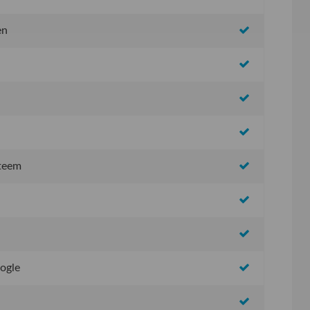
en
steem
oogle