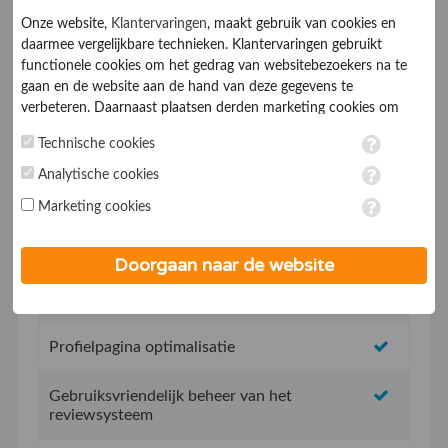
Onze website,
Klantervaringen
, maakt gebruik van cookies en
daarmee vergelijkbare technieken. Klantervaringen gebruikt
functionele cookies om het gedrag van websitebezoekers na te
gaan en de website aan de hand van deze gegevens te
verbeteren. Daarnaast plaatsen derden marketing cookies om
gepersonaliseerde advertenties te tonen. Met het plaatsen van
Technische cookies
marketing cookies worden persoonsgegevens verwerkt. Je geeft
Geen opstartkosten
toestemming voor deze verwerking wanneer je hieronder een
Analytische cookies
vinkje plaatst. Wil je niet alle cookies accepteren? Dan kan je dit
Social Media integratie om uw reviews te delen
Marketing cookies
op ieder moment aanpassen in de
instellingen
. Lees voor meer
informatie onze
privacy- en cookieverklaring
.
Uw eigen review promotie link
Doorgaan naar de website
Uw eigen review widget voor op de website
Profielpagina optimalisatie
Gebruiksvriendelijk beheer van het
reviewsysteem