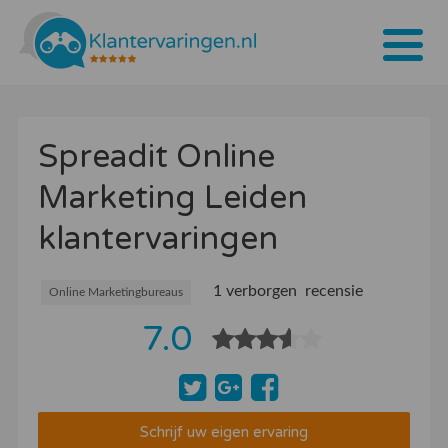
Home
Spreadit Online
Tarieven
Marketing Leiden
Bedrijven
klantervaringen
Over ons
Blogs
1 verborgen recensie
Online Marketingbureaus
7.0
Contact
Bedrijf aanmelden
Inloggen
Schrijf uw eigen ervaring