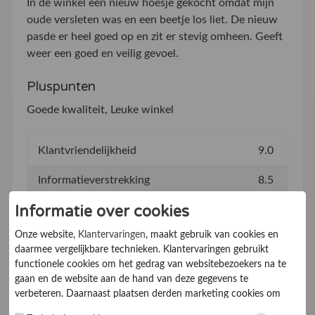
In de winkel een nieuw hoesje gekocht omdat mijn
oude versleten was en een beetje los liet. De nieuw
pasde er heel goed op en zit er stevig omheen. Geeft
weer een goed en veilig gevoel.
Pluspunten
Goede kwaliteit, Leuke winkel
Klantvriendelijkheid
9.0
Informatieverstrekking
8.5
Informatie over cookies
Prijs
9.0
Onze website,
Klantervaringen
, maakt gebruik van cookies en
Afspraken nakomen
9.0
daarmee vergelijkbare technieken. Klantervaringen gebruikt
functionele cookies om het gedrag van websitebezoekers na te
Bereikbaarheid
9.0
gaan en de website aan de hand van deze gegevens te
verbeteren. Daarnaast plaatsen derden marketing cookies om
Communicatie
10
gepersonaliseerde advertenties te tonen. Met het plaatsen van