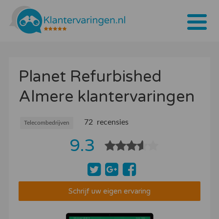
Home
Planet Refurbished
Tarieven
Almere klantervaringen
Bedrijven
Over ons
72 recensies
Telecombedrijven
9.3
Blogs
Contact
Bedrijf aanmelden
Schrijf uw eigen ervaring
Inloggen