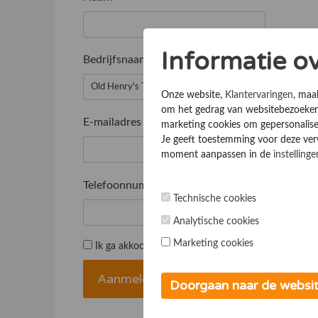
Informatie o
Bedrijfsnaam
*
Onze website,
Klantervaringen
, maa
om het gedrag van websitebezoekers
E-mailadres
*
marketing cookies om gepersonalise
Je geeft toestemming voor deze verwe
moment aanpassen in de
instellinge
Telefoonnummer
*
Technische cookies
Analytische cookies
Marketing cookies
Ik ga akkoord met de
Algemene voorwaarden
Doorgaan naar de websi