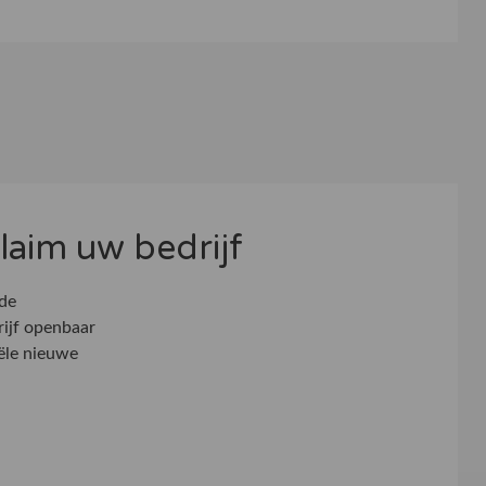
 claim uw bedrijf
 de
rijf openbaar
ële nieuwe