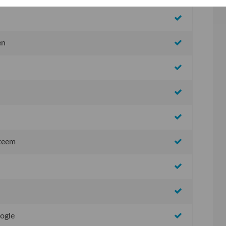
en
steem
oogle