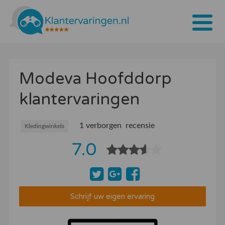
Home
Modeva Hoofddorp
Tarieven
klantervaringen
Bedrijven
Over ons
1 verborgen recensie
Kledingwinkels
7.0
Blogs
Contact
Bedrijf aanmelden
Schrijf uw eigen ervaring
Inloggen