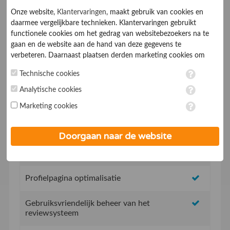
Onze website,
Klantervaringen
, maakt gebruik van cookies en
daarmee vergelijkbare technieken. Klantervaringen gebruikt
functionele cookies om het gedrag van websitebezoekers na te
gaan en de website aan de hand van deze gegevens te
verbeteren. Daarnaast plaatsen derden marketing cookies om
gepersonaliseerde advertenties te tonen. Met het plaatsen van
Technische cookies
marketing cookies worden persoonsgegevens verwerkt. Je geeft
Geen opstartkosten
toestemming voor deze verwerking wanneer je hieronder een
Analytische cookies
vinkje plaatst. Wil je niet alle cookies accepteren? Dan kan je dit
Social Media integratie om uw reviews te delen
Marketing cookies
op ieder moment aanpassen in de
instellingen
. Lees voor meer
informatie onze
privacy- en cookieverklaring
.
Uw eigen review promotie link
Doorgaan naar de website
Uw eigen review widget voor op de website
Profielpagina optimalisatie
Gebruiksvriendelijk beheer van het
reviewsysteem