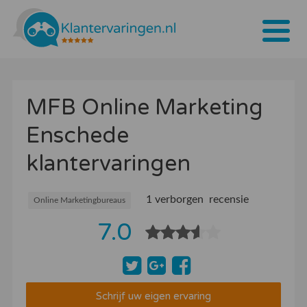
Home
MFB Online Marketing
Tarieven
Enschede
Bedrijven
klantervaringen
Over ons
Blogs
1 verborgen recensie
Online Marketingbureaus
7.0
Contact
Bedrijf aanmelden
Inloggen
Schrijf uw eigen ervaring