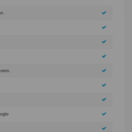
en
steem
oogle