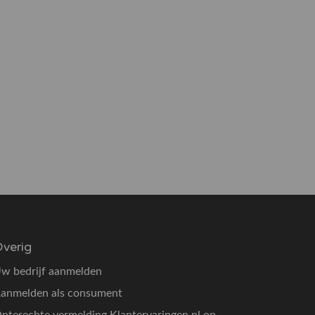
verig
w bedrijf aanmelden
anmelden als consument