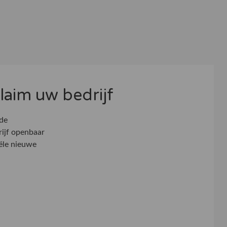
 claim uw bedrijf
 de
rijf openbaar
ële nieuwe