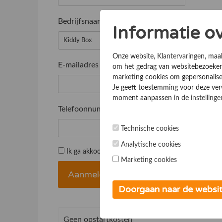
Bedrijfsnaam
*
Informatie o
Onze website,
Klantervaringen
, maa
E-mailadres
*
om het gedrag van websitebezoekers
marketing cookies om gepersonalise
Je geeft toestemming voor deze verwe
moment aanpassen in de
instellinge
Telefoonnummer
*
Technische cookies
Analytische cookies
Ik ga akkoord met de
Algemene voorwaarden
Marketing cookies
Doorgaan naar de websi
Geen opstartkosten