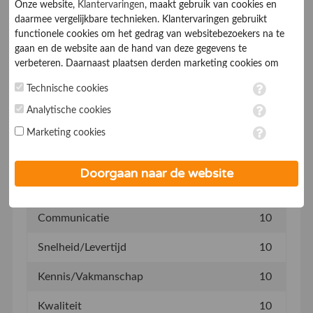
-
Onze website,
Klantervaringen
, maakt gebruik van cookies en
daarmee vergelijkbare technieken. Klantervaringen gebruikt
functionele cookies om het gedrag van websitebezoekers na te
gaan en de website aan de hand van deze gegevens te
verbeteren. Daarnaast plaatsen derden marketing cookies om
Klantvriendelijkheid
10
gepersonaliseerde advertenties te tonen. Met het plaatsen van
Technische cookies
marketing cookies worden persoonsgegevens verwerkt. Je geeft
Informatieverstrekking
10
toestemming voor deze verwerking wanneer je hieronder een
Analytische cookies
vinkje plaatst. Wil je niet alle cookies accepteren? Dan kan je dit
Prijs
10
Marketing cookies
op ieder moment aanpassen in de
instellingen
. Lees voor meer
informatie onze
privacy- en cookieverklaring
.
Afspraken nakomen
10
Doorgaan naar de website
Bereikbaarheid
10
Communicatie
10
Snelheid/Levertijd
10
Kennis/Vakmanschap
10
Kwaliteit
10