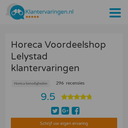
Home
Horeca Voordeelshop
Tarieven
Lelystad
Bedrijven
klantervaringen
Over ons
Blogs
296 recensies
Horeca benodigheden
9.5
Contact
Bedrijf aanmelden
Inloggen
Schrijf uw eigen ervaring