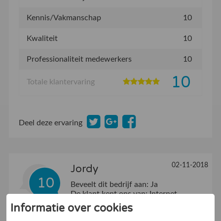
Kennis/Vakmanschap
10
Kwaliteit
10
Professionaliteit medewerkers
10
10
Totale klantervaring
Deel deze ervaring
02-11-2018
Jordy
10
Beveelt dit bedrijf aan:
Ja
De klant kent ons van:
Internet
Informatie over cookies