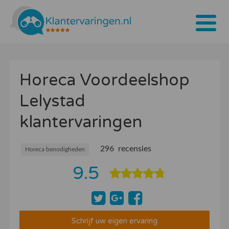
Home
Horeca Voordeelshop
Tarieven
Lelystad
Bedrijven
klantervaringen
Over ons
Blogs
296 recensies
Horeca benodigheden
9.5
Contact
Bedrijf aanmelden
Inloggen
Schrijf uw eigen ervaring