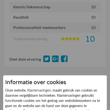
Kennis/Vakmanschap
10
Kwaliteit
10
Professionaliteit medewerkers
10
10
Totale klantervaring
Deel deze ervaring
29-10-2018
Geert
Informatie over cookies
10
Beveelt dit bedrijf aan:
Ja
Onze website,
Klantervaringen
, maakt gebruik van cookies en
De klant kent ons van:
Internet
daarmee vergelijkbare technieken. Klantervaringen gebruikt
functionele cookies om het gedrag van websitebezoekers na te
gaan en de website aan de hand van deze gegevens te
-