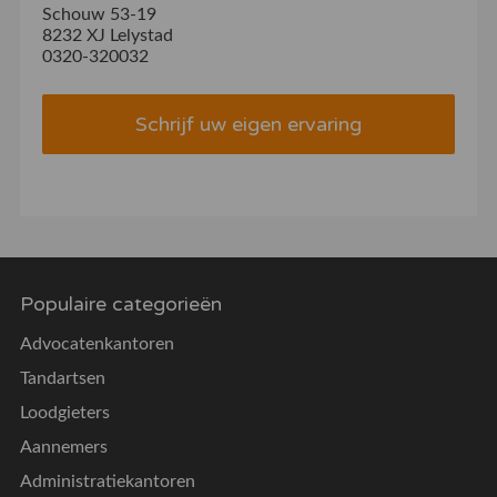
Schouw 53-19
8232 XJ Lelystad
0320-320032
Schrijf uw eigen ervaring
Populaire categorieën
Advocatenkantoren
Tandartsen
Loodgieters
Aannemers
Administratiekantoren