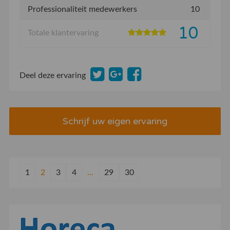
Professionaliteit medewerkers
10
10
Totale klantervaring
Deel deze ervaring
Schrijf uw eigen ervaring
1
2
3
4
...
29
30