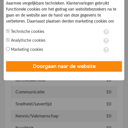
-
daarmee vergelijkbare technieken. Klantervaringen gebruikt
functionele cookies om het gedrag van websitebezoekers na te
gaan en de website aan de hand van deze gegevens te
verbeteren. Daarnaast plaatsen derden marketing cookies om
gepersonaliseerde advertenties te tonen. Met het plaatsen van
Technische cookies
Klantvriendelijkheid
10
marketing cookies worden persoonsgegevens verwerkt. Je geeft
toestemming voor deze verwerking wanneer je hieronder een
Analytische cookies
Informatieverstrekking
10
vinkje plaatst. Wil je niet alle cookies accepteren? Dan kan je dit
Marketing cookies
op ieder moment aanpassen in de
instellingen
. Lees voor meer
Prijs
10
informatie onze
privacy- en cookieverklaring
.
Doorgaan naar de website
Afspraken nakomen
10
Bereikbaarheid
10
Communicatie
10
Snelheid/Levertijd
10
Kennis/Vakmanschap
10