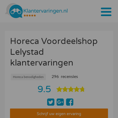
Home
Horeca Voordeelshop
Tarieven
Lelystad
Bedrijven
klantervaringen
Over ons
Blogs
296 recensies
Horeca benodigheden
9.5
Contact
Bedrijf aanmelden
Inloggen
Schrijf uw eigen ervaring