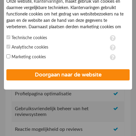
Onze website,
Klantervaringen
, maakt gebruik van cookies en
daarmee vergelijkbare technieken. Klantervaringen gebruikt
functionele cookies om het gedrag van websitebezoekers na te
gaan en de website aan de hand van deze gegevens te
verbeteren. Daarnaast plaatsen derden marketing cookies om
gepersonaliseerde advertenties te tonen. Met het plaatsen van
Geen opstartkosten
Technische cookies
marketing cookies worden persoonsgegevens verwerkt. Je geeft
toestemming voor deze verwerking wanneer je hieronder een
Analytische cookies
Social Media integratie om uw reviews te delen
vinkje plaatst. Wil je niet alle cookies accepteren? Dan kan je dit
Marketing cookies
op ieder moment aanpassen in de
instellingen
. Lees voor meer
Uw eigen review promotie link
informatie onze
privacy- en cookieverklaring
.
Doorgaan naar de website
Uw eigen review widget voor op de website
Profielpagina optimalisatie
Gebruiksvriendelijk beheer van het
reviewsysteem
Reactie mogelijkheid op reviews