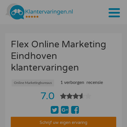
Home
Flex Online Marketing
Tarieven
Eindhoven
Bedrijven
klantervaringen
Over ons
Blogs
1 verborgen recensie
Online Marketingbureaus
7.0
Contact
Bedrijf aanmelden
Inloggen
Schrijf uw eigen ervaring