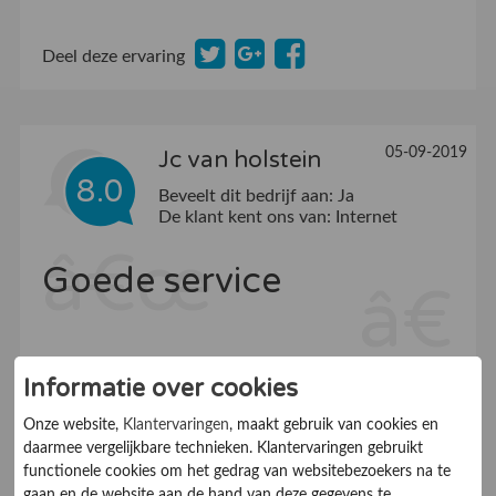
Deel deze ervaring
05-09-2019
Jc van holstein
8.0
Beveelt dit bedrijf aan:
Ja
De klant kent ons van:
Internet
Goede service
Informatie over cookies
Klantvriendelijkheid
9.0
Onze website,
Klantervaringen
, maakt gebruik van cookies en
Informatieverstrekking
5.5
daarmee vergelijkbare technieken. Klantervaringen gebruikt
functionele cookies om het gedrag van websitebezoekers na te
Prijs
4.0
gaan en de website aan de hand van deze gegevens te