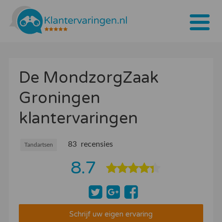
Home
De MondzorgZaak
Tarieven
Groningen
Bedrijven
klantervaringen
Over ons
Blogs
83 recensies
Tandartsen
8.7
Contact
Bedrijf aanmelden
Inloggen
Schrijf uw eigen ervaring