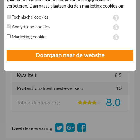
verbeteren. Daarnaast plaatsen derden marketing cookies om
Afspraken nakomen
8.0
gepersonaliseerde advertenties te tonen. Met het plaatsen van
Technische cookies
marketing cookies worden persoonsgegevens verwerkt. Je geeft
Bereikbaarheid
5.0
toestemming voor deze verwerking wanneer je hieronder een
Analytische cookies
vinkje plaatst. Wil je niet alle cookies accepteren? Dan kan je dit
Communicatie
5.0
Marketing cookies
op ieder moment aanpassen in de
instellingen
. Lees voor meer
informatie onze
privacy- en cookieverklaring
.
Snelheid/Levertijd
8.0
Doorgaan naar de website
Kennis/Vakmanschap
7.5
Kwaliteit
8.5
Professionaliteit medewerkers
10
8.0
Totale klantervaring
Deel deze ervaring