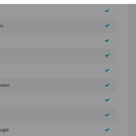
en
steem
oogle