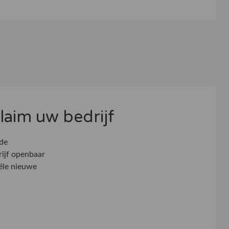
 claim uw bedrijf
 de
rijf openbaar
ële nieuwe