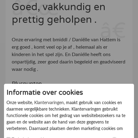
Goed, vakkundig en
prettig geholpen .
Onze ervaring met bmiddl / Daniëlle van Hattem is
erg goed , komt veel op je af , helemaal als er
kinderen in het spel zijn. En Daniélle heeft ons
onpartijdig, zeer goed daarin begeleid en geadviseerd
waar nodig .
Pluspunten
Informatie over cookies
Goede en duidelijke begeleiding ..
Onze website,
Klantervaringen
, maakt gebruik van cookies en
daarmee vergelijkbare technieken. Klantervaringen gebruikt
Klantvriendelijkheid
9.5
functionele cookies om het gedrag van websitebezoekers na te
gaan en de website aan de hand van deze gegevens te
Informatieverstrekking
10
verbeteren. Daarnaast plaatsen derden marketing cookies om
gepersonaliseerde advertenties te tonen. Met het plaatsen van
Service
10