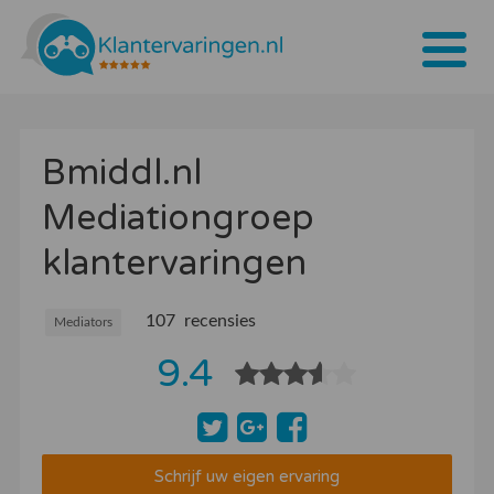
Home
Bmiddl.nl
Tarieven
Mediationgroep
Bedrijven
klantervaringen
Over ons
Blogs
107 recensies
Mediators
9.4
Contact
Bedrijf aanmelden
Inloggen
Schrijf uw eigen ervaring