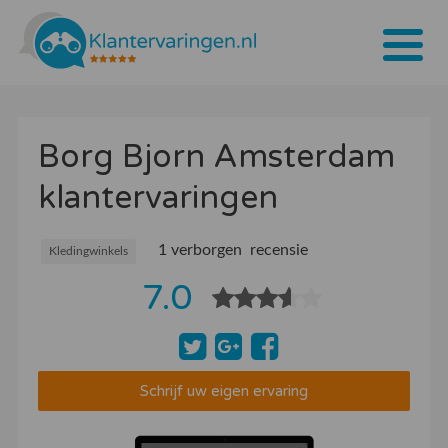
Home
Borg Bjorn Amsterdam
Tarieven
klantervaringen
Bedrijven
Over ons
1 verborgen recensie
Kledingwinkels
7.0
Blogs
Contact
Bedrijf aanmelden
Schrijf uw eigen ervaring
Inloggen