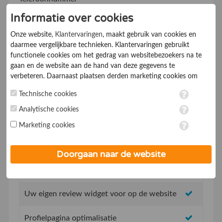
Informatie over cookies
Onze website,
Klantervaringen
, maakt gebruik van cookies en
Ik ga akkoord met de
Algemene voorwaarden
daarmee vergelijkbare technieken. Klantervaringen gebruikt
functionele cookies om het gedrag van websitebezoekers na te
gaan en de website aan de hand van deze gegevens te
verbeteren. Daarnaast plaatsen derden marketing cookies om
gepersonaliseerde advertenties te tonen. Met het plaatsen van
Technische cookies
marketing cookies worden persoonsgegevens verwerkt. Je geeft
toestemming voor deze verwerking wanneer je hieronder een
Analytische cookies
vinkje plaatst. Wil je niet alle cookies accepteren? Dan kan je dit
Geen opstartkosten
Marketing cookies
op ieder moment aanpassen in de
instellingen
. Lees voor meer
informatie onze
privacy- en cookieverklaring
.
Social Media integratie om uw reviews te delen
Doorgaan naar de website
Uw eigen review promotie link
Uw eigen review widget voor op de website
Profielpagina optimalisatie