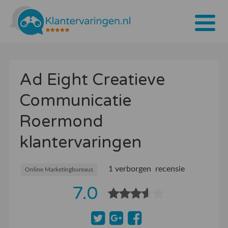
Home
Ad Eight Creatieve
Tarieven
Communicatie
Bedrijven
Roermond
Over ons
klantervaringen
Blogs
1 verborgen recensie
Contact
Online Marketingbureaus
7.0
Bedrijf aanmelden
Inloggen