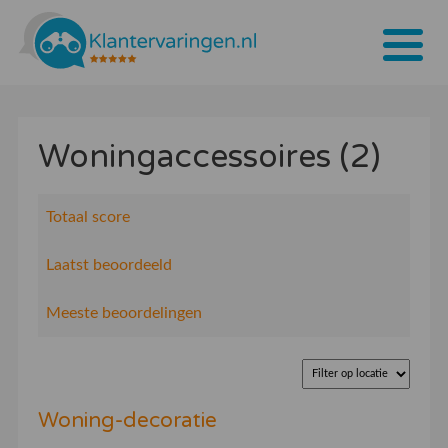
Home
Woningaccessoires (2)
Tarieven
Bedrijven
Totaal score
Over ons
Laatst beoordeeld
Blogs
Meeste beoordelingen
Contact
Bedrijf aanmelden
Woning-decoratie
Inloggen