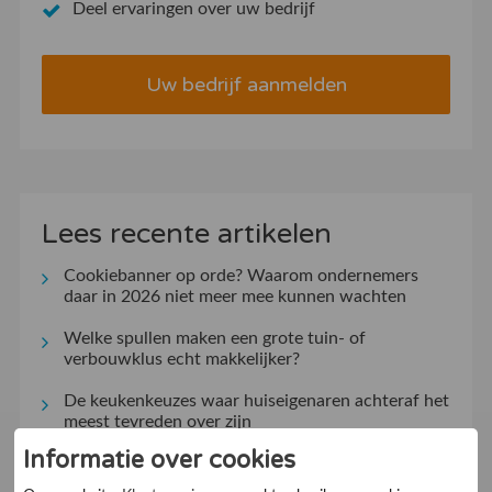
Deel ervaringen over uw bedrijf
Uw bedrijf aanmelden
Lees recente artikelen
Cookiebanner op orde? Waarom ondernemers
daar in 2026 niet meer mee kunnen wachten
Welke spullen maken een grote tuin- of
verbouwklus echt makkelijker?
De keukenkeuzes waar huiseigenaren achteraf het
meest tevreden over zijn
Informatie over cookies
Kleine gebaren, groot effect: hoe aandacht de
klantrelatie versterkt