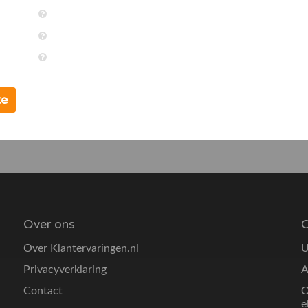
te
Over ons
O
Over Klantervaringen.nl
U
Privacyverklaring
A
Contact
O
e