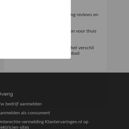
praktijk
Zo haal je meer uit verlichting reviews en
ventilator beoordelingen
Slim fitnessapparatuur kiezen voor thuis
en professioneel gebruik
Waarom een overlooprand het verschil
maakt bij een modern zwembad
verig
w bedrijf aanmelden
anmelden als consument
nterechte vermelding Klantervaringen.nl op
lektricien-sites