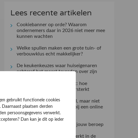
Lees recente artikelen
Cookiebanner op orde? Waarom
ondernemers daar in 2026 niet meer mee
kunnen wachten
Welke spullen maken een grote tuin- of
verbouwklus echt makkelijker?
De keukenkeuzes waar huiseigenaren
achteraf het meest tevreden over zijn
Kleine gebaren, groot effect: hoe
aandacht de klantrelatie versterkt
gen gebruikt functionele cookies
Klantervaringen zeggen veel, maar niet
alles: dit controleert u zelf bij een online
. Daarnaast plaatsen derden
aanbieder
rden persoonsgegevens verwerkt.
ccepteren? Dan kan je dit op ieder
Kies de ideale werkjas voor jouw beroep
Verzuimmanagement dat werkt in de