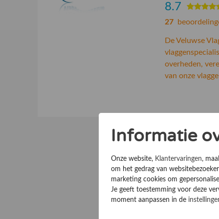
8.7
27
beoordeling
De Veluwse Vlag
vlaggenspeciali
overheden, vere
van onze vlagge
Informatie o
Onze website,
Klantervaringen
, maa
om het gedrag van websitebezoekers
marketing cookies om gepersonalise
Je geeft toestemming voor deze verwe
moment aanpassen in de
instellinge