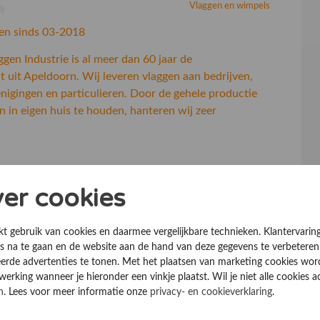
Vlaggen en wimpels
en sinds 03-2018
gen Industrie is al meer dan 60 jaar de
st uit Apeldoorn. Wij leveren vlaggen aan bedrijven,
nigingen en particulieren. Door de gehele productie
n in eigen huis te houden, hanteren wij zeer
ver cookies
kt gebruik van cookies en daarmee vergelijkbare technieken. Klantervarin
 na te gaan en de website aan de hand van deze gegevens te verbeteren
erde advertenties te tonen. Met het plaatsen van marketing cookies wo
rking wanneer je hieronder een vinkje plaatst. Wil je niet alle cookies a
n
. Lees voor meer informatie onze
privacy- en cookieverklaring
.