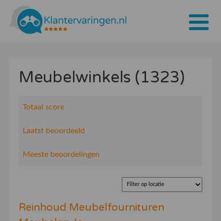
Home
Meubelwinkels (1323)
Tarieven
Bedrijven
Totaal score
Over ons
Laatst beoordeeld
Blogs
Meeste beoordelingen
Contact
Bedrijf aanmelden
Reinhoud Meubelfournituren
Inloggen