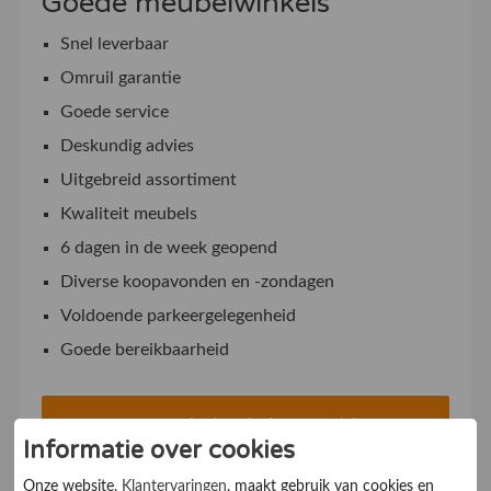
Goede meubelwinkels
Snel leverbaar
Omruil garantie
Goede service
Deskundig advies
Uitgebreid assortiment
Kwaliteit meubels
6 dagen in de week geopend
Diverse koopavonden en -zondagen
Voldoende parkeergelegenheid
Goede bereikbaarheid
Uw meubelwinkel aanmelden
Informatie over cookies
Onze website,
Klantervaringen
, maakt gebruik van cookies en