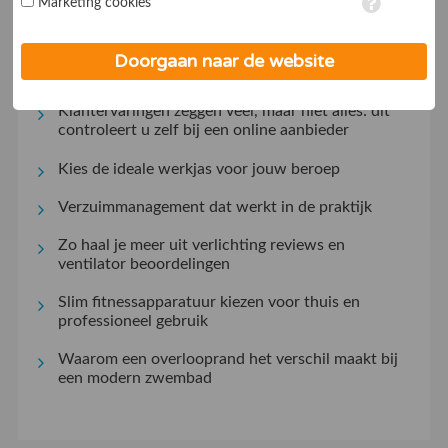
Marketing cookies
op ieder moment aanpassen in de
instellingen
. Lees voor meer
meest tevreden over zijn
informatie onze
privacy- en cookieverklaring
.
Kleine gebaren, groot effect: hoe aandacht de
Doorgaan naar de website
klantrelatie versterkt
Klantervaringen zeggen veel, maar niet alles: dit
controleert u zelf bij een online aanbieder
Kies de ideale werkjas voor jouw beroep
Verzuimmanagement dat werkt in de praktijk
Zo haal je meer uit verlichting reviews en
ventilator beoordelingen
Slim fitnessapparatuur kiezen voor thuis en
professioneel gebruik
Waarom een overlooprand het verschil maakt bij
een modern zwembad