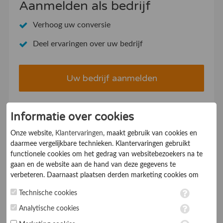
Aanmelden als bedrijf
Verhoog uw conversie
Deel ervaringen over uw bedrijf
Uw bedrijf aanmelden
Informatie over cookies
Onze website,
Klantervaringen
, maakt gebruik van cookies en
Lees recente artikelen
daarmee vergelijkbare technieken. Klantervaringen gebruikt
functionele cookies om het gedrag van websitebezoekers na te
Cookiebanner op orde? Waarom ondernemers
gaan en de website aan de hand van deze gegevens te
daar in 2026 niet meer mee kunnen wachten
verbeteren. Daarnaast plaatsen derden marketing cookies om
gepersonaliseerde advertenties te tonen. Met het plaatsen van
Welke spullen maken een grote tuin- of
Technische cookies
marketing cookies worden persoonsgegevens verwerkt. Je geeft
verbouwklus echt makkelijker?
toestemming voor deze verwerking wanneer je hieronder een
Analytische cookies
vinkje plaatst. Wil je niet alle cookies accepteren? Dan kan je dit
De keukenkeuzes waar huiseigenaren achteraf het