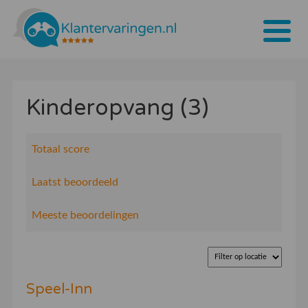
Home
Kinderopvang (3)
Tarieven
Bedrijven
Totaal score
Over ons
Laatst beoordeeld
Blogs
Meeste beoordelingen
Contact
Bedrijf aanmelden
Speel-Inn
Inloggen