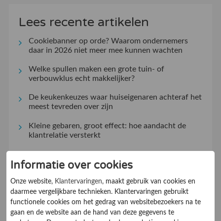
Lees recente artikelen
Cookiebanner op orde? Waarom ondernemers
daar in 2026 niet meer mee kunnen wachten
Welke spullen maken een grote tuin- of
verbouwklus echt makkelijker?
De keukenkeuzes waar huiseigenaren achteraf het
meest tevreden over zijn
Kleine gebaren, groot effect: hoe aandacht de
klantrelatie versterkt
Klantervaringen zeggen veel, maar niet alles: dit
Informatie over cookies
controleert u zelf bij een online aanbieder
Onze website,
Klantervaringen
, maakt gebruik van cookies en
Kies de ideale werkjas voor jouw beroep
daarmee vergelijkbare technieken. Klantervaringen gebruikt
Verzuimmanagement dat werkt in de praktijk
functionele cookies om het gedrag van websitebezoekers na te
gaan en de website aan de hand van deze gegevens te
Zo haal je meer uit verlichting reviews en