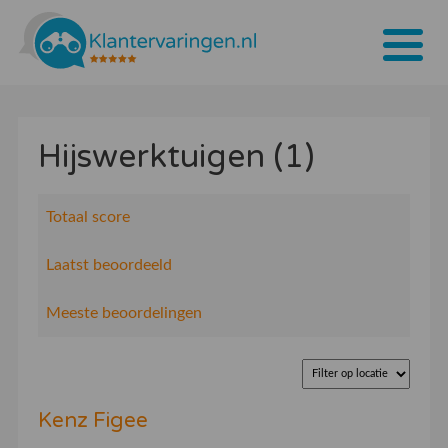
Home
Hijswerktuigen (1)
Tarieven
Bedrijven
Totaal score
Over ons
Laatst beoordeeld
Blogs
Meeste beoordelingen
Contact
Bedrijf aanmelden
Kenz Figee
Inloggen