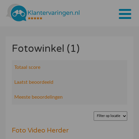
Home
Fotowinkel (1)
Tarieven
Bedrijven
Totaal score
Over ons
Laatst beoordeeld
Blogs
Meeste beoordelingen
Contact
Bedrijf aanmelden
Foto Video Herder
Inloggen