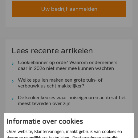
Uw bedrijf aanmelden
Lees recente artikelen
Cookiebanner op orde? Waarom ondernemers
daar in 2026 niet meer mee kunnen wachten
Welke spullen maken een grote tuin- of
verbouwklus echt makkelijker?
De keukenkeuzes waar huiseigenaren achteraf het
meest tevreden over zijn
Kleine gebaren, groot effect: hoe aandacht de
Informatie over cookies
klantrelatie versterkt
Onze website,
Klantervaringen
, maakt gebruik van cookies en
Klantervaringen zeggen veel, maar niet alles: dit