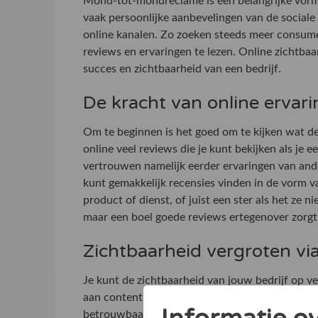
Mond-tot-mondreclame is een belangrijke vorm o
vaak persoonlijke aanbevelingen van de sociale
online kanalen. Zo zoeken steeds meer consum
reviews en ervaringen te lezen. Online zichtbaar
succes en zichtbaarheid van een bedrijf.
De kracht van online ervar
Om te beginnen is het goed om te kijken wat de 
online veel reviews die je kunt bekijken als je
vertrouwen namelijk eerder ervaringen van ande
kunt gemakkelijk recensies vinden in de vorm va
product of dienst, of juist een ster als het ze 
maar een boel goede reviews ertegenover zorg
Zichtbaarheid vergroten via
Je kunt de zichtbaarheid van jouw bedrijf op ve
aan content in de vorm van blogs, artikelen en 
betrouwbaarheid uitstraalt. Ook kan linkbuildi