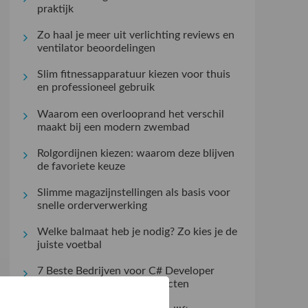
praktijk
Zo haal je meer uit verlichting reviews en
ventilator beoordelingen
Slim fitnessapparatuur kiezen voor thuis
en professioneel gebruik
Waarom een overlooprand het verschil
maakt bij een modern zwembad
Rolgordijnen kiezen: waarom deze blijven
de favoriete keuze
Slimme magazijnstellingen als basis voor
snelle orderverwerking
Welke balmaat heb je nodig? Zo kies je de
juiste voetbal
7 Beste Bedrijven voor C# Developer
Inhuren bij Complexe Projecten