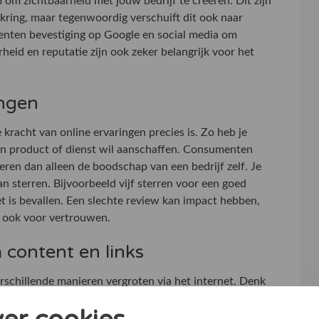
m zichtbaarheid met jouw bedrijf te creëren. Dit zijn
 kring, maar tegenwoordig verschuift dit ook naar
enten bevestiging op Google en social media om
heid en reputatie zijn ook zeker belangrijk voor het
ingen
kracht van online ervaringen precies is. Zo heb je
 een product of dienst wil aanschaffen. Consumenten
ren dan alleen de boodschap van een bedrijf zelf. Je
n sterren. Bijvoorbeeld vijf sterren voor een goed
niet is bevallen. Een slechte review kan impact hebben,
t ook voor vertrouwen.
 content en links
rschillende manieren vergroten via het internet. Denk
socialmediaposts waarin je expertise en
ng een manier zijn om de zichtbaarheid van jouw