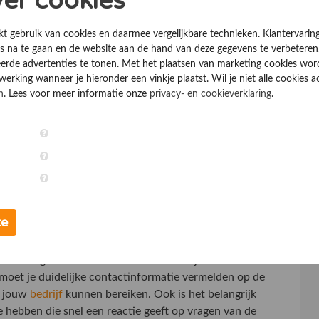
ver cookies
are sites kan de online reputatie versterken en je kunt
beteren. Je wil immers gevonden worden waar klanten
kt gebruik van cookies en daarmee vergelijkbare technieken. Klantervarin
ees meer over
linkbuilding uitgelegd
en ga op een
 na te gaan en de website aan de hand van deze gegevens te verbeteren
erde advertenties te tonen. Met het plaatsen van marketing cookies wo
rking wanneer je hieronder een vinkje plaatst. Wil je niet alle cookies a
bedrijf
n
. Lees voor meer informatie onze
privacy- en cookieverklaring
.
ëren tussen klant en bedrijf. Door open communicatie
zorgt voor transparantie. Verder is de
online
rijf bereikbaar en aanwezig op plekken waar je klanten
elf een goede reputatie op en kun je online aan de
te
 vertrouwen
n de veiligheid en betrouwbaarheid van jouw website.
oet je duidelijke contactinformatie vermelden op de
n jouw
bedrijf
kunnen bereiken. Ook is het belangrijk
e hebben die snel een reactie geeft op vragen van de