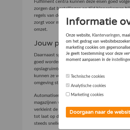
Fulfilment centra kunnen deze eisen goed volge
zorgen dat bestellingen op tijd binnenkomen bi
regels van de marketplace. Voor webshops is di
Informatie o
zorgt voor meer zichtbaarheid. Een fulfilment p
omzet.
Onze website,
Klantervaringen
, maa
Jouw producten op een veil
om het gedrag van websitebezoekers
marketing cookies om gepersonalise
Je geeft toestemming voor deze verwe
Daarnaast speelt veiligheid een belangrijke ro
moment aanpassen in de
instellinge
goed worden beveiligd. Fulfilment centra heb
opslagruimtes voor dure artikelen. Dit geeft 
kunnen ze verzekeringen vaak gunstiger regele
Technische cookies
omgeving staat.
Analytische cookies
Marketing cookies
Automatisering maakt fulfilment nog aantrekke
magazijnen werken mensen samen met machines 
verkleint de kans op schade en maakt het werk 
Doorgaan naar de websi
tot laat op de dag nog verzonden kunnen worde
steeds snellere levering gewend zijn.