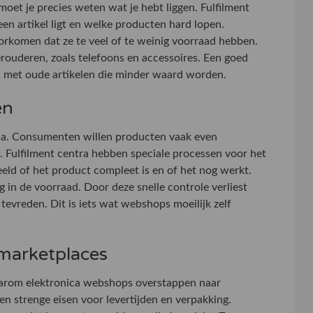
oet je precies weten wat je hebt liggen. Fulfilment
een artikel ligt en welke producten hard lopen.
rkomen dat ze te veel of te weinig voorraad hebben.
verouderen, zoals telefoons en accessoires. Een goed
n met oude artikelen die minder waard worden.
en
nica. Consumenten willen producten vaak even
. Fulfilment centra hebben speciale processen voor het
eeld of het product compleet is en of het nog werkt.
 in de voorraad. Door deze snelle controle verliest
evreden. Dit is iets wat webshops moeilijk zelf
marketplaces
aarom elektronica webshops overstappen naar
n strenge eisen voor levertijden en verpakking.