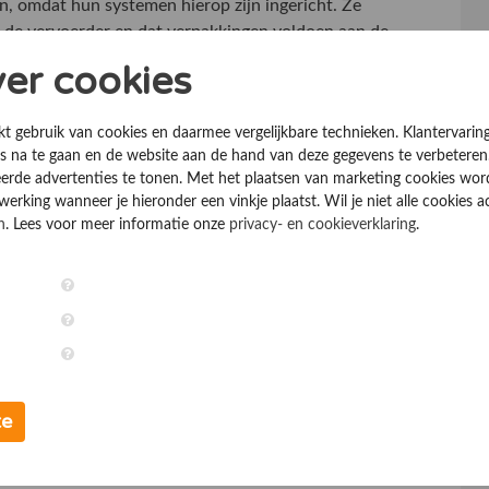
n, omdat hun systemen hierop zijn ingericht. Ze
j de vervoerder en dat verpakkingen voldoen aan de
t belangrijk, omdat een hogere score op een platform
ver cookies
artner helpt daarmee direct bij het vergroten van de
kt gebruik van cookies en daarmee vergelijkbare technieken. Klantervarin
ige plek
 na te gaan en de website aan de hand van deze gegevens te verbeteren
erde advertenties te tonen. Met het plaatsen van marketing cookies wo
rking wanneer je hieronder een vinkje plaatst. Wil je niet alle cookies a
l. Elektronica voorraad heeft een hoge waarde en moet
n
. Lees voor meer informatie onze
privacy- en cookieverklaring
.
ben toegangssystemen, camera bewaking en afgesloten
webshops meer zekerheid dan een eigen magazijn. Ook
n omdat de voorraad in een professioneel beheerde
lijker voor elektronica webshops. In moderne
die producten snel en zorgvuldig verplaatsen. Dit
sneller. Voor webshops betekent dit dat bestellingen
te
n. Dat past bij de verwachtingen van klanten die