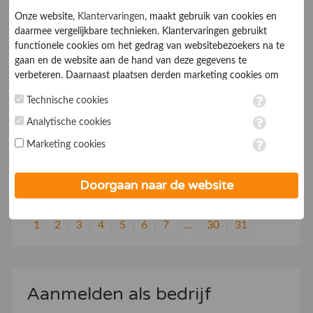
7.0
Babywinkels
Onze website,
Klantervaringen
, maakt gebruik van cookies en
daarmee vergelijkbare technieken. Klantervaringen gebruikt
-
functionele cookies om het gedrag van websitebezoekers na te
gaan en de website aan de hand van deze gegevens te
verbeteren. Daarnaast plaatsen derden marketing cookies om
Mamito Babyartikelen
gepersonaliseerde advertenties te tonen. Met het plaatsen van
Technische cookies
marketing cookies worden persoonsgegevens verwerkt. Je geeft
toestemming voor deze verwerking wanneer je hieronder een
Analytische cookies
7.0
Babywinkels
vinkje plaatst. Wil je niet alle cookies accepteren? Dan kan je dit
Marketing cookies
op ieder moment aanpassen in de
instellingen
. Lees voor meer
Mamito Drogisterij-, Baby- en Feestartikelen
informatie onze
privacy- en cookieverklaring
.
Doorgaan naar de website
1
2
3
4
5
6
7
...
30
31
Aanmelden als bedrijf