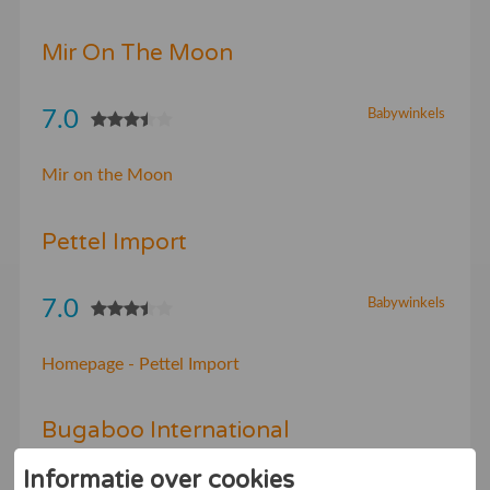
Mir On The Moon
7.0
Babywinkels
Mir on the Moon
Pettel Import
7.0
Babywinkels
Homepage - Pettel Import
Bugaboo International
Informatie over cookies