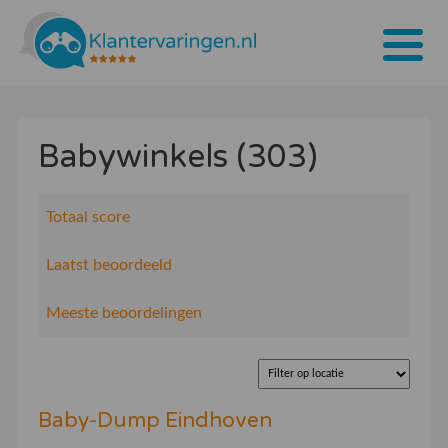
Home
Babywinkels (303)
Tarieven
Bedrijven
Totaal score
Over ons
Laatst beoordeeld
Blogs
Meeste beoordelingen
Contact
Bedrijf aanmelden
Baby-Dump Eindhoven
Inloggen