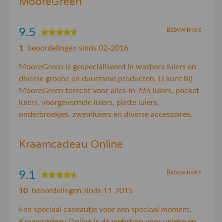
MooreGreen
9.5
Babywinkels
1
beoordelingen sinds 02-2016
MooreGreen is gespecialiseerd in wasbare luiers en
diverse groene en duurzame producten. U kunt bij
MooreGreen terecht voor alles-in-één luiers, pocket
luiers, voorgevormde luiers, platte luiers,
onderbroekjes, zwemluiers en diverse accessoires.
Kraamcadeau Online
9.1
Babywinkels
10
beoordelingen sinds 11-2015
Een speciaal cadeautje voor een speciaal moment.
Kraamcadeau Online is dé webshop voor unieke en