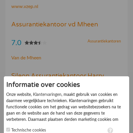
www.vzep.nl
Assurantiekantoor vd Mheen
7.0
Assurantiekantoren
Van de Mheen
Sileon Assurantiekantoor Harry
Informatie over cookies
7.0
Assurantiekantoren
Onze website,
Klantervaringen
, maakt gebruik van cookies en
daarmee vergelijkbare technieken. Klantervaringen gebruikt
functionele cookies om het gedrag van websitebezoekers na te
Assurantiekantoor Harry Sileon - Al 30 jaar een
gaan en de website aan de hand van deze gegevens te
begrip in Apeldoorn en omstreken
verbeteren. Daarnaast plaatsen derden marketing cookies om
gepersonaliseerde advertenties te tonen. Met het plaatsen van
Technische cookies
marketing cookies worden persoonsgegevens verwerkt. Je geeft