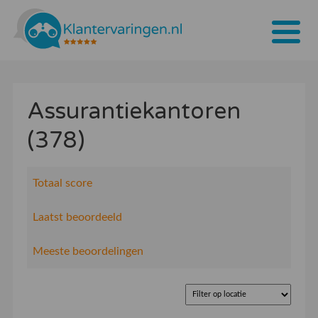
Home
Assurantiekantoren
Tarieven
(378)
Bedrijven
Over ons
Totaal score
Blogs
Laatst beoordeeld
Contact
Meeste beoordelingen
Bedrijf aanmelden
Inloggen