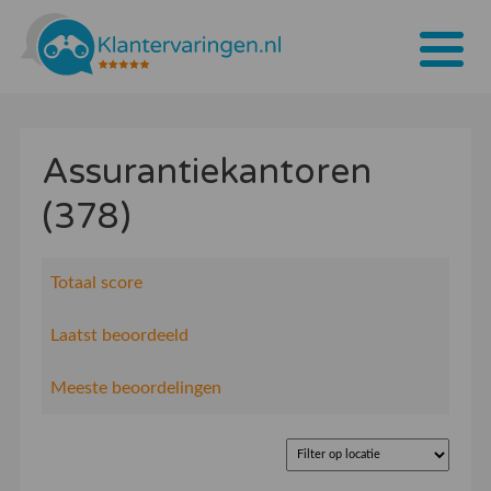
Home
Assurantiekantoren
Tarieven
(378)
Bedrijven
Over ons
Totaal score
Blogs
Laatst beoordeeld
Contact
Meeste beoordelingen
Bedrijf aanmelden
Inloggen