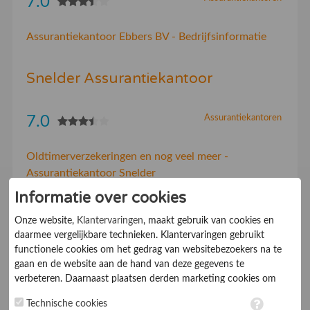
7.0
Assurantiekantoor Ebbers BV - Bedrijfsinformatie
Snelder Assurantiekantoor
7.0
Assurantiekantoren
Oldtimerverzekeringen en nog veel meer -
Assurantiekantoor Snelder
Informatie over cookies
Huijgevoort en Vaes
Onze website,
Klantervaringen
, maakt gebruik van cookies en
Assurantiekantoor Van
daarmee vergelijkbare technieken. Klantervaringen gebruikt
functionele cookies om het gedrag van websitebezoekers na te
7.0
Assurantiekantoren
gaan en de website aan de hand van deze gegevens te
verbeteren. Daarnaast plaatsen derden marketing cookies om
gepersonaliseerde advertenties te tonen. Met het plaatsen van
-
Technische cookies
marketing cookies worden persoonsgegevens verwerkt. Je geeft