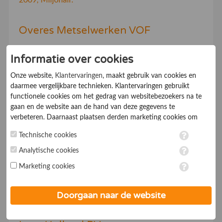
2009, Miljonair.
Overes Metselwerken VOF
Informatie over cookies
7.0
Aannemers
Onze website,
Klantervaringen
, maakt gebruik van cookies en
Overes Metselwerken is een allround metselbedrijf.
daarmee vergelijkbare technieken. Klantervaringen gebruikt
functionele cookies om het gedrag van websitebezoekers na te
Gevestigd te Gouderak (Zuid-Holland). Voor al uw
gaan en de website aan de hand van deze gegevens te
metselwerk, voegwerk en lijmwerk.
verbeteren. Daarnaast plaatsen derden marketing cookies om
gepersonaliseerde advertenties te tonen. Met het plaatsen van
Technische cookies
Bouw & Beheer van Pelt
marketing cookies worden persoonsgegevens verwerkt. Je geeft
toestemming voor deze verwerking wanneer je hieronder een
Analytische cookies
vinkje plaatst. Wil je niet alle cookies accepteren? Dan kan je dit
Marketing cookies
7.0
Aannemers
op ieder moment aanpassen in de
instellingen
. Lees voor meer
informatie onze
privacy- en cookieverklaring
.
Doorgaan naar de website
Untitled Document