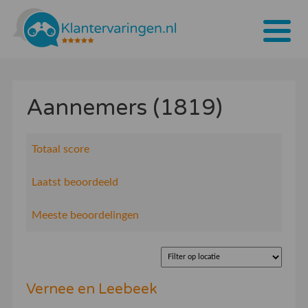
Home
Aannemers (1819)
Tarieven
Bedrijven
Totaal score
Over ons
Laatst beoordeeld
Blogs
Meeste beoordelingen
Contact
Bedrijf aanmelden
Vernee en Leebeek
Inloggen