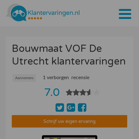
Home
Bouwmaat VOF De
Tarieven
Utrecht klantervaringen
Bedrijven
Over ons
1 verborgen recensie
Aannemers
7.0
Blogs
Contact
Bedrijf aanmelden
Schrijf uw eigen ervaring
Inloggen