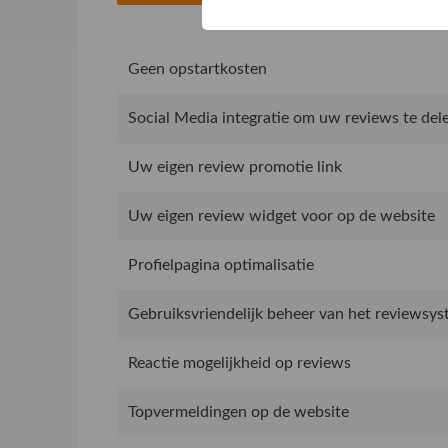
Geen opstartkosten
Social Media integratie om uw reviews te del
Uw eigen review promotie link
Uw eigen review widget voor op de website
Profielpagina optimalisatie
Gebruiksvriendelijk beheer van het reviewsy
Reactie mogelijkheid op reviews
Topvermeldingen op de website