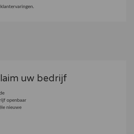
klantervaringen.
 claim uw bedrijf
 de
rijf openbaar
ële nieuwe