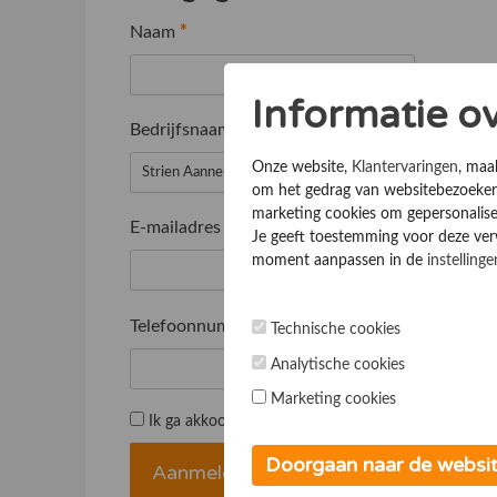
Naam
*
Informatie o
Bedrijfsnaam
*
Onze website,
Klantervaringen
, maa
om het gedrag van websitebezoekers
marketing cookies om gepersonalise
E-mailadres
*
Je geeft toestemming voor deze verwe
moment aanpassen in de
instellinge
Telefoonnummer
*
Technische cookies
Analytische cookies
Marketing cookies
Ik ga akkoord met de
Algemene voorwaarden
Doorgaan naar de websi