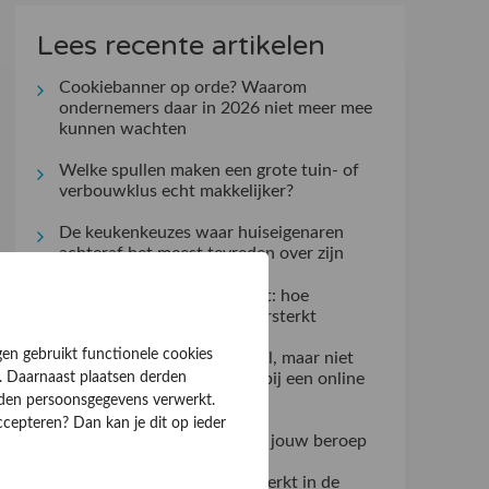
Lees recente artikelen
Cookiebanner op orde? Waarom
ondernemers daar in 2026 niet meer mee
kunnen wachten
Welke spullen maken een grote tuin- of
verbouwklus echt makkelijker?
De keukenkeuzes waar huiseigenaren
achteraf het meest tevreden over zijn
Kleine gebaren, groot effect: hoe
aandacht de klantrelatie versterkt
gen gebruikt functionele cookies
Klantervaringen zeggen veel, maar niet
alles: dit controleert u zelf bij een online
. Daarnaast plaatsen derden
aanbieder
rden persoonsgegevens verwerkt.
ccepteren? Dan kan je dit op ieder
Kies de ideale werkjas voor jouw beroep
Verzuimmanagement dat werkt in de