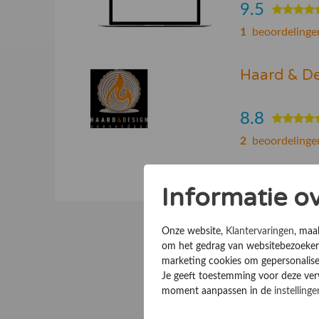
9.5
1
beoordelinge
Haard & D
8.8
2
beoordelinge
Informatie o
Onze website,
Klantervaringen
, maa
om het gedrag van websitebezoekers
marketing cookies om gepersonalise
Je geeft toestemming voor deze verwe
moment aanpassen in de
instellinge