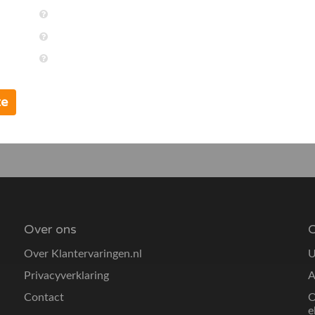
te
Over ons
O
Over Klantervaringen.nl
U
Privacyverklaring
A
Contact
O
e