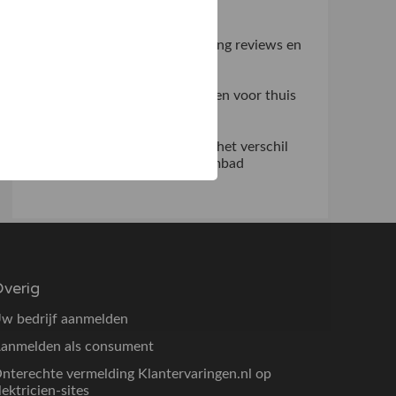
praktijk
Zo haal je meer uit verlichting reviews en
ventilator beoordelingen
Slim fitnessapparatuur kiezen voor thuis
en professioneel gebruik
Waarom een overlooprand het verschil
maakt bij een modern zwembad
verig
w bedrijf aanmelden
anmelden als consument
nterechte vermelding Klantervaringen.nl op
lektricien-sites