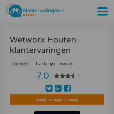
Home
Wetworx Houten
Tarieven
klantervaringen
Bedrijven
Over ons
1 verborgen recensie
Aannemers
7.0
Blogs
Contact
Bedrijf aanmelden
Schrijf uw eigen ervaring
Inloggen