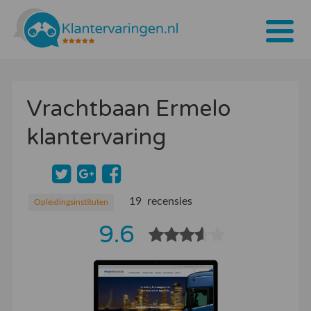
Home
Vrachtbaan Ermelo
Tarieven
klantervaring
Bedrijven
Over ons
Blogs
19 recensies
Opleidingsinstituten
9.6
Contact
Bedrijf aanmelden
Inloggen