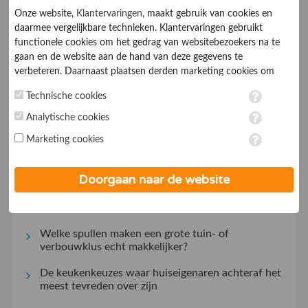
Verhoog uw conversie
Onze website,
Klantervaringen
, maakt gebruik van cookies en
Deel ervaringen over uw bedrijf
daarmee vergelijkbare technieken. Klantervaringen gebruikt
functionele cookies om het gedrag van websitebezoekers na te
gaan en de website aan de hand van deze gegevens te
verbeteren. Daarnaast plaatsen derden marketing cookies om
Uw bedrijf aanmelden
gepersonaliseerde advertenties te tonen. Met het plaatsen van
Technische cookies
marketing cookies worden persoonsgegevens verwerkt. Je geeft
toestemming voor deze verwerking wanneer je hieronder een
Analytische cookies
vinkje plaatst. Wil je niet alle cookies accepteren? Dan kan je dit
Marketing cookies
op ieder moment aanpassen in de
instellingen
. Lees voor meer
informatie onze
privacy- en cookieverklaring
.
Lees recente artikelen
Doorgaan naar de website
Cookiebanner op orde? Waarom ondernemers
daar in 2026 niet meer mee kunnen wachten
Welke spullen maken een grote tuin- of
verbouwklus echt makkelijker?
De keukenkeuzes waar huiseigenaren achteraf het
meest tevreden over zijn