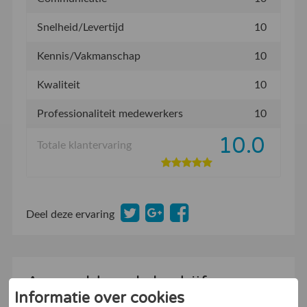
Snelheid/Levertijd
10
Kennis/Vakmanschap
10
Kwaliteit
10
Professionaliteit medewerkers
10
10.0
Totale klantervaring
Deel deze ervaring
Aanmelden als bedrijf
Informatie over cookies