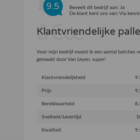
9.5
Beveelt dit bedrijf aan:
Ja
De klant kent ons van:
Via kenni
Klantvriendelijke pall
Voor mijn bedrijf moest ik een aantal batches 
gemaakt door Van Leyen, super!
Klantvriendelijkheid
9.
Prijs
9.
Bereikbaarheid
8.
Snelheid/Levertijd
1
Kwaliteit
9.