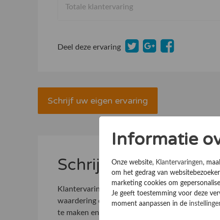
Totale klantervaring
Deel deze ervaring
Schrijf uw eigen ervaring
Informatie o
Schrijf u direct in en
Onze website,
Klantervaringen
, maa
om het gedrag van websitebezoekers
marketing cookies om gepersonalise
Klantervaringen Online maakt het mogelijk om
Je geeft toestemming voor deze verwe
waardering die klanten uitspreken over uw bed
moment aanpassen in de
instellinge
te maken en te delen met bestaande en potenti