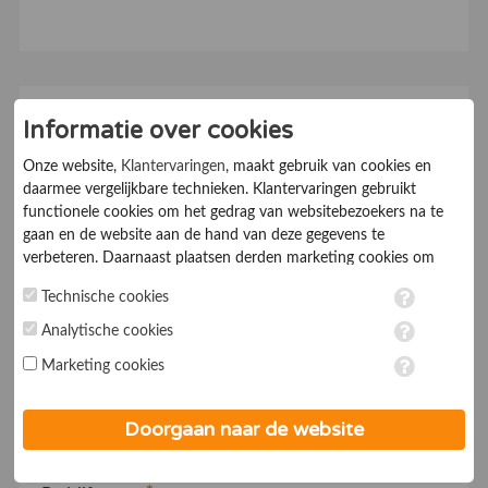
Schrijf u direct in en
Informatie over cookies
claim uw bedrijf
Onze website,
Klantervaringen
, maakt gebruik van cookies en
daarmee vergelijkbare technieken. Klantervaringen gebruikt
functionele cookies om het gedrag van websitebezoekers na te
Klantervaringen Online maakt het mogelijk om de
gaan en de website aan de hand van deze gegevens te
waardering die klanten uitspreken over uw bedrijf
verbeteren. Daarnaast plaatsen derden marketing cookies om
openbaar te maken en te delen met bestaande en
gepersonaliseerde advertenties te tonen. Met het plaatsen van
Technische cookies
marketing cookies worden persoonsgegevens verwerkt. Je geeft
potentiële nieuwe klanten.
toestemming voor deze verwerking wanneer je hieronder een
Analytische cookies
vinkje plaatst. Wil je niet alle cookies accepteren? Dan kan je dit
Uw gegevens
Marketing cookies
op ieder moment aanpassen in de
instellingen
. Lees voor meer
informatie onze
privacy- en cookieverklaring
.
Naam
*
Doorgaan naar de website