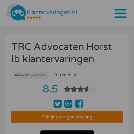
Home
TRC Advocaten Horst
Tarieven
lb klantervaringen
Bedrijven
Over ons
1 recensie
Advocatenkantoren
8.5
Blogs
Contact
Bedrijf aanmelden
Schrijf uw eigen ervaring
Inloggen