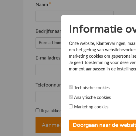
Naam
*
Informatie o
Bedrijfsnaam
*
Onze website,
Klantervaringen
, maa
om het gedrag van websitebezoekers
marketing cookies om gepersonalise
E-mailadres
*
Je geeft toestemming voor deze verwe
moment aanpassen in de
instellinge
Telefoonnummer
*
Technische cookies
Analytische cookies
Marketing cookies
Ik ga akkoord met de
Algemene voorwaarden
Doorgaan naar de websi