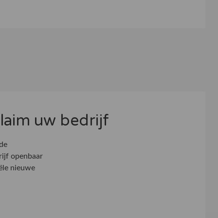
 claim uw bedrijf
 de
rijf openbaar
ële nieuwe