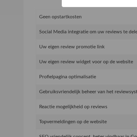
Geen opstartkosten
Social Media integratie om uw reviews te del
Uw eigen review promotie link
Uw eigen review widget voor op de website
Profielpagina optimalisatie
Gebruiksvriendelijk beheer van het reviewsy
Reactie mogelijkheid op reviews
Topvermeldingen op de website
SEO vriendelijk concept, beter vindbaar in G