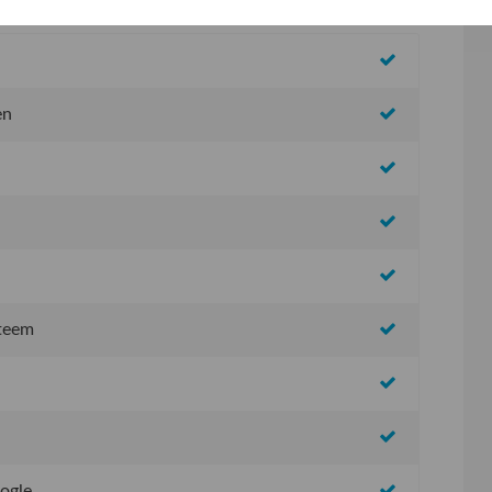
en
steem
oogle