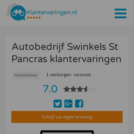
Home
Autobedrijf Swinkels St
Tarieven
Pancras klantervaringen
Bedrijven
Over ons
1 verborgen recensie
Autobedrijven
7.0
Blogs
Contact
Bedrijf aanmelden
Schrijf uw eigen ervaring
Inloggen