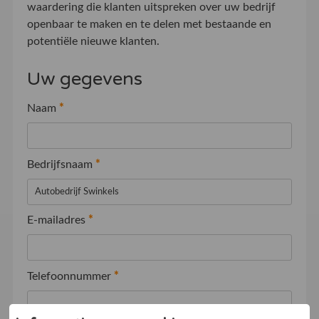
waardering die klanten uitspreken over uw bedrijf
openbaar te maken en te delen met bestaande en
potentiële nieuwe klanten.
Uw gegevens
Naam
*
Bedrijfsnaam
*
E-mailadres
*
Telefoonnummer
*