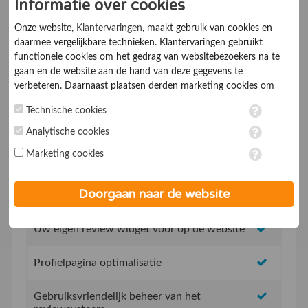
Informatie over cookies
Ik ga akkoord met de
Algemene voorwaarden
Onze website,
Klantervaringen
, maakt gebruik van cookies en
daarmee vergelijkbare technieken. Klantervaringen gebruikt
functionele cookies om het gedrag van websitebezoekers na te
gaan en de website aan de hand van deze gegevens te
verbeteren. Daarnaast plaatsen derden marketing cookies om
gepersonaliseerde advertenties te tonen. Met het plaatsen van
Technische cookies
marketing cookies worden persoonsgegevens verwerkt. Je geeft
Geen opstartkosten
toestemming voor deze verwerking wanneer je hieronder een
Analytische cookies
vinkje plaatst. Wil je niet alle cookies accepteren? Dan kan je dit
Marketing cookies
op ieder moment aanpassen in de
instellingen
. Lees voor meer
Social Media integratie om uw reviews te delen
informatie onze
privacy- en cookieverklaring
.
Doorgaan naar de website
Uw eigen review promotie link
Uw eigen review widget voor op de website
Profielpagina optimalisatie
Gebruiksvriendelijk beheer van het