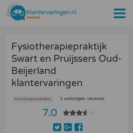
Home
Fysiotherapiepraktijk
Tarieven
Swart en Pruijssers Oud-
Bedrijven
Beijerland
Over ons
klantervaringen
Blogs
1 verborgen recensie
Contact
Fysiotherapiepraktijken
7.0
Bedrijf aanmelden
Inloggen