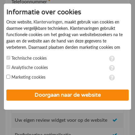
Telefoonnummer
*
Informatie over cookies
Onze website,
Klantervaringen
, maakt gebruik van cookies en
Ik ga akkoord met de
Algemene voorwaarden
daarmee vergelijkbare technieken. Klantervaringen gebruikt
functionele cookies om het gedrag van websitebezoekers na te
gaan en de website aan de hand van deze gegevens te
verbeteren. Daarnaast plaatsen derden marketing cookies om
gepersonaliseerde advertenties te tonen. Met het plaatsen van
Technische cookies
marketing cookies worden persoonsgegevens verwerkt. Je geeft
toestemming voor deze verwerking wanneer je hieronder een
Analytische cookies
vinkje plaatst. Wil je niet alle cookies accepteren? Dan kan je dit
Geen opstartkosten
Marketing cookies
op ieder moment aanpassen in de
instellingen
. Lees voor meer
informatie onze
privacy- en cookieverklaring
.
Social Media integratie om uw reviews te delen
Doorgaan naar de website
Uw eigen review promotie link
Uw eigen review widget voor op de website
Profielpagina optimalisatie