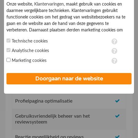
Onze website,
Klantervaringen
, maakt gebruik van cookies en
daarmee vergelijkbare technieken. Klantervaringen gebruikt
functionele cookies om het gedrag van websitebezoekers na te
gaan en de website aan de hand van deze gegevens te
verbeteren. Daarnaast plaatsen derden marketing cookies om
gepersonaliseerde advertenties te tonen. Met het plaatsen van
Geen opstartkosten
Technische cookies
marketing cookies worden persoonsgegevens verwerkt. Je geeft
toestemming voor deze verwerking wanneer je hieronder een
Analytische cookies
Social Media integratie om uw reviews te delen
vinkje plaatst. Wil je niet alle cookies accepteren? Dan kan je dit
Marketing cookies
op ieder moment aanpassen in de
instellingen
. Lees voor meer
informatie onze
privacy- en cookieverklaring
.
Uw eigen review promotie link
Doorgaan naar de website
Uw eigen review widget voor op de website
Profielpagina optimalisatie
Gebruiksvriendelijk beheer van het
reviewsysteem
Reactie mogelijkheid op reviews