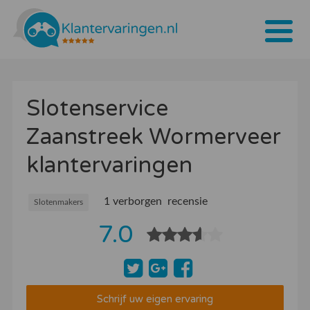
Home
Slotenservice
Tarieven
Zaanstreek Wormerveer
Bedrijven
klantervaringen
Over ons
Blogs
1 verborgen recensie
Slotenmakers
7.0
Contact
Bedrijf aanmelden
Inloggen
Schrijf uw eigen ervaring