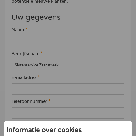
potentiële nieuwe klanten.
Uw gegevens
Naam
*
Bedrijfsnaam
*
E-mailadres
*
Telefoonnummer
*
Ik ga akkoord met de
Algemene voorwaarden
Informatie over cookies