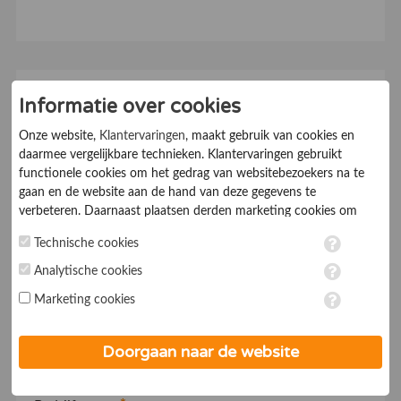
Schrijf u direct in en
Informatie over cookies
claim uw bedrijf
Onze website,
Klantervaringen
, maakt gebruik van cookies en
daarmee vergelijkbare technieken. Klantervaringen gebruikt
functionele cookies om het gedrag van websitebezoekers na te
Klantervaringen Online maakt het mogelijk om de
gaan en de website aan de hand van deze gegevens te
waardering die klanten uitspreken over uw bedrijf
verbeteren. Daarnaast plaatsen derden marketing cookies om
openbaar te maken en te delen met bestaande en
gepersonaliseerde advertenties te tonen. Met het plaatsen van
Technische cookies
marketing cookies worden persoonsgegevens verwerkt. Je geeft
potentiële nieuwe klanten.
toestemming voor deze verwerking wanneer je hieronder een
Analytische cookies
vinkje plaatst. Wil je niet alle cookies accepteren? Dan kan je dit
Uw gegevens
Marketing cookies
op ieder moment aanpassen in de
instellingen
. Lees voor meer
informatie onze
privacy- en cookieverklaring
.
Naam
*
Doorgaan naar de website