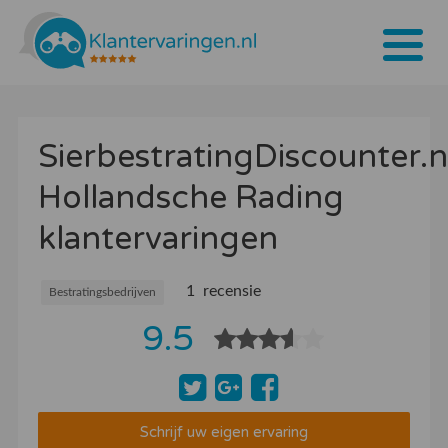
Home
SierbestratingDiscounter.n
Tarieven
Hollandsche Rading
Bedrijven
klantervaringen
Over ons
Blogs
1 recensie
Bestratingsbedrijven
9.5
Contact
Bedrijf aanmelden
Inloggen
Schrijf uw eigen ervaring