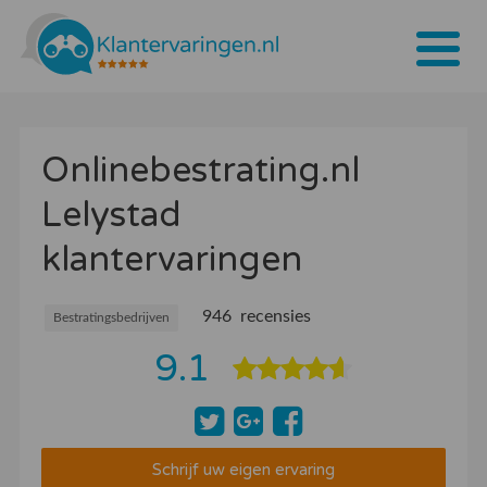
Home
Onlinebestrating.nl
Tarieven
Lelystad
Bedrijven
klantervaringen
Over ons
Blogs
946 recensies
Bestratingsbedrijven
9.1
Contact
Bedrijf aanmelden
Inloggen
Schrijf uw eigen ervaring