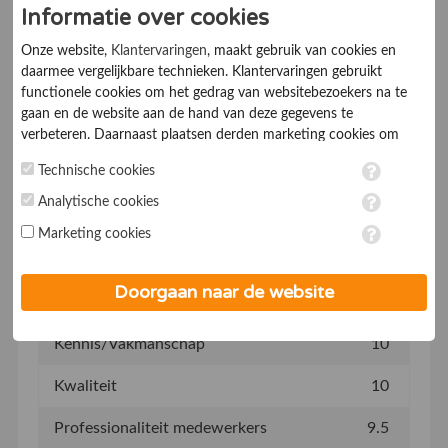
Informatie over cookies
Klantvriendelijkheid
10
Onze website,
Klantervaringen
, maakt gebruik van cookies en
daarmee vergelijkbare technieken. Klantervaringen gebruikt
Informatieverstrekking
8.0
functionele cookies om het gedrag van websitebezoekers na te
gaan en de website aan de hand van deze gegevens te
Prijs
8.0
verbeteren. Daarnaast plaatsen derden marketing cookies om
gepersonaliseerde advertenties te tonen. Met het plaatsen van
Technische cookies
Afspraken nakomen
10
marketing cookies worden persoonsgegevens verwerkt. Je geeft
toestemming voor deze verwerking wanneer je hieronder een
Analytische cookies
Bereikbaarheid
10
vinkje plaatst. Wil je niet alle cookies accepteren? Dan kan je dit
Marketing cookies
op ieder moment aanpassen in de
instellingen
. Lees voor meer
Communicatie
10
informatie onze
privacy- en cookieverklaring
.
Doorgaan naar de website
Snelheid/Levertijd
10
Kennis/Vakmanschap
10
Kwaliteit
10
Professionaliteit medewerkers
9.5