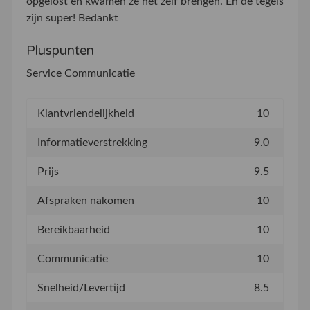
opgelost en kwamen ze het zelf brengen. En de tegels
zijn super! Bedankt
Pluspunten
Service Communicatie
Klantvriendelijkheid
10
Informatieverstrekking
9.0
Prijs
9.5
Afspraken nakomen
10
Bereikbaarheid
10
Communicatie
10
Snelheid/Levertijd
8.5