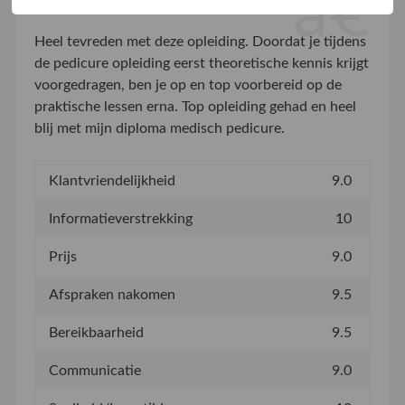
Heel tevreden met deze opleiding. Doordat je tijdens
de pedicure opleiding eerst theoretische kennis krijgt
voorgedragen, ben je op en top voorbereid op de
praktische lessen erna. Top opleiding gehad en heel
blij met mijn diploma medisch pedicure.
Klantvriendelijkheid
9.0
Informatieverstrekking
10
Prijs
9.0
Afspraken nakomen
9.5
Bereikbaarheid
9.5
Communicatie
9.0