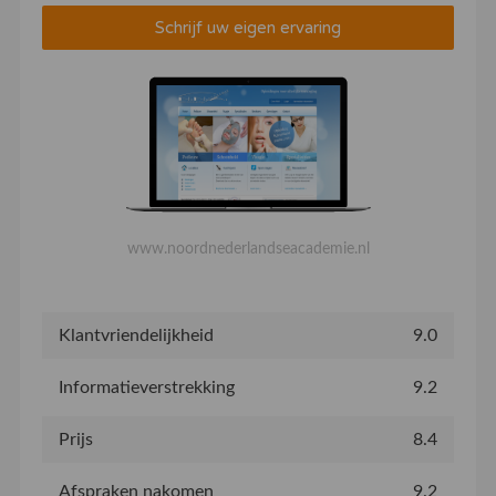
Schrijf uw eigen ervaring
www.noordnederlandseacademie.nl
Klantvriendelijkheid
9.0
Informatieverstrekking
9.2
Prijs
8.4
Afspraken nakomen
9.2