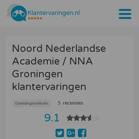
Home
Noord Nederlandse
Tarieven
Academie / NNA
Bedrijven
Groningen
Over ons
klantervaringen
Blogs
5 recensies
Contact
Opleidingsinstituten
9.1
Bedrijf aanmelden
Inloggen