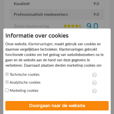
Kwaliteit
9.0
Professionaliteit medewerkers
9.0
9.0
Totale klantervaring
Informatie over cookies
Onze website,
Klantervaringen
, maakt gebruik van cookies en
Deel deze ervaring
daarmee vergelijkbare technieken. Klantervaringen gebruikt
functionele cookies om het gedrag van websitebezoekers na te
gaan en de website aan de hand van deze gegevens te
verbeteren. Daarnaast plaatsen derden marketing cookies om
Samantha Vis
02-09-2016
gepersonaliseerde advertenties te tonen. Met het plaatsen van
Technische cookies
9.5
marketing cookies worden persoonsgegevens verwerkt. Je geeft
Beveelt dit bedrijf aan:
Ja
toestemming voor deze verwerking wanneer je hieronder een
Analytische cookies
De klant kent ons van:
Internet
vinkje plaatst. Wil je niet alle cookies accepteren? Dan kan je dit
Marketing cookies
op ieder moment aanpassen in de
instellingen
. Lees voor meer
Opleiding met succes
informatie onze
privacy- en cookieverklaring
.
Doorgaan naar de website
afgerond