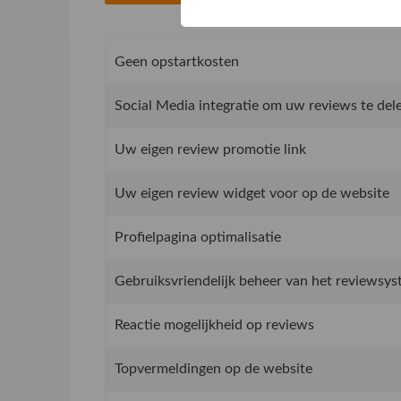
Geen opstartkosten
Social Media integratie om uw reviews te del
Uw eigen review promotie link
Uw eigen review widget voor op de website
Profielpagina optimalisatie
Gebruiksvriendelijk beheer van het reviewsy
Reactie mogelijkheid op reviews
Topvermeldingen op de website