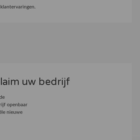
klantervaringen.
 claim uw bedrijf
 de
rijf openbaar
ële nieuwe