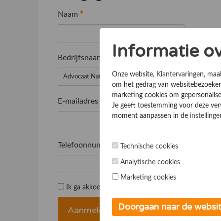
Naam
*
Informatie o
Bedrijfsnaam
*
Onze website,
Klantervaringen
, maa
om het gedrag van websitebezoekers
marketing cookies om gepersonalise
E-mailadres
*
Je geeft toestemming voor deze verwe
moment aanpassen in de
instellinge
Telefoonnummer
*
Technische cookies
Analytische cookies
Marketing cookies
Ik ga akkoord met de
Algemene voorwaarden
Doorgaan naar de websi